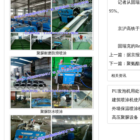
记者从固瑞克理
95%。
京沪高铁于200
固瑞克的React
聚脲耐磨防滑喷涂
上一篇：据京报
下一篇：聚氨酯
相关资讯
PU发泡机用
建筑喷涂机使
外墙保温喷涂
聚脲防水喷涂
高压聚脲设备