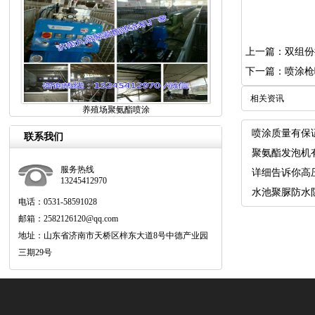
上一篇：双组份
下一篇：喷涂枪
相关资讯
养殖场聚氨酯喷涂
喷涂质量有保
联系我们
聚氨酯发泡机
服务热线
详细告诉你高
13245412970
水池聚脲防水
电话：0531-58591028
邮箱：2582126120@qq.com
地址：山东省济南市天桥区梓东大道8号中德产业园
三期29号