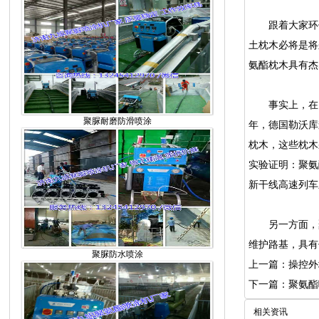
跟着大家环保
土枕木必将是将
氨酯枕木具有杰
事实上，在国外
聚脲耐磨防滑喷涂
年，德国勒沃库森
枕木，这些枕木采
实验证明：聚氨
新干线高速列车
另一方面，聚
维护路基，具有
聚脲防水喷涂
上一篇：操控外
下一篇：聚氨酯
相关资讯