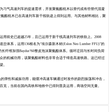
为习气高速列车的提速需求，开发聚氨酯枕木以替代或有些替代混凝
聚氨酯枕木已在高速列车新干线轨迹上得到运用。与其他材料相比，聚
前史已超越25年，且已运用于新干线高速列车的铁轨上。2008
用136根名为“埃尔森新木材(EslonNeoLumberFFU)”的
的长纤维加强Baydur?60整皮泡沫聚氨酯体系。循环迂回与长时间负荷
出众的机械功用，该聚氨酯材料也非常合适于缔造高速铁路。这已经过
梁。
的弹性和减振功用，能缓冲高速车辆通过时发作的剧烈振荡和冲击，
百克，当前在国内高铁和地铁中已得到普及运用，商场空间无量。