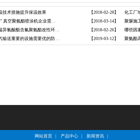
温技术措施提升保温效果
【2018-02-28】
化工厂
线上线下“联手”真空聚氨酯喷涂机企业需更多
【2018-03-14】
聚脲施
聚氨酯喷涂机端异氰酸酯含氟聚氨酯改性环氧树
【2018-02-26】
哪些因
集输管线是油气输送重要的设施需要优的防腐涂层
【2019-03-12】
聚氨酯
网站首页
|
产品中心
|
新闻资讯
|