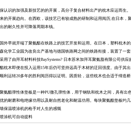
认识的加强及新技艺的的开展，高分子复合材料出产的枕木应运而生。
来的开展趋向。在西欧，该技艺已有较成熟的研制和运用阅历;在日本，
出的耐久性并可降落周期本钱。
早就开端了聚氨酯在铁路上的技艺开发和运用。在日本，塑料枕木的运用
化学工业园为改良出产基地与德国铁路网之间的铁路衔接，装置了一套道岔体系，运
用了由拜耳材料科技BaySystems?日本苏米加拜耳聚氨脂有限公司供应
酯枕木即便在投入运用15年后仍可坚持远高于木材的迂回强度。由于其
顺利运转20多年的胜利阅历得以证明。因质轻，这些枕木也合适于缔造桥
氨酯弹性体垫板是一种PU微孔弹性体，用于钢轨和枕木之间，具有出色
优的耐磨和电绝缘功用以及耐自然老化和耐温功用。每块聚氨酯垫板约几
墙保温喷涂机的枪手对人生的感慨
喷涂机可自动提料