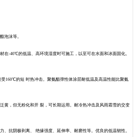
酯泡沫等。
在-40℃的低温、高环境湿度时可施工，以至可在水面和冰面固化。
接受160℃的短时热冲击。聚氨酯弹性体涂层耐低温及高温性能比聚氨
泛黄，但无粉化和开裂，可长期运用。耐冷热冲击及风雨霜雪的交变
力、抗阴极剥离、绝缘强度、延伸率、耐磨性等。优良的低温韧性。