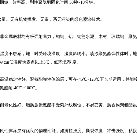
期短、效率高。刚性聚氨酯固化时间30秒~10分钟。
含量、无有机物挥发、无毒，系无污染的绿色喷涂技术。
非金属底材均有极强附着力，如钢、铝、钢筋水泥、木材、玻璃钢、聚氨
度不敏感，施工时受环境温度、湿度影响小。喷涂聚氨酯弹性体时，地材
材zui低温度为露点以上3℃，低环境湿度。
温稳定性好。聚氨酯弹性体涂层，可在-45℃~120℃下长期运用，并能
酯耐-40℃~100℃。
耐老化性好。脂肪族聚氨酯不受紫外线腐蚀，不易变黄。肪香族聚氨酯虽
刚性体涂层有优良的物理性能，如抗拉强度、撕裂强度、冲击强度、粘接