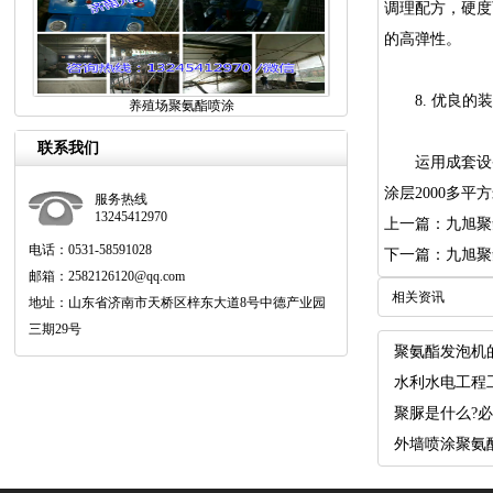
调理配方，硬度
的高弹性。
8.优良的装
养殖场聚氨酯喷涂
联系我们
运用成套设备停
涂层2000多
服务热线
13245412970
上一篇：九旭聚
电话：0531-58591028
下一篇：九旭聚
邮箱：2582126120@qq.com
相关资讯
地址：山东省济南市天桥区梓东大道8号中德产业园
三期29号
聚氨酯发泡机
水利水电工程
聚脲是什么?
外墙喷涂聚氨