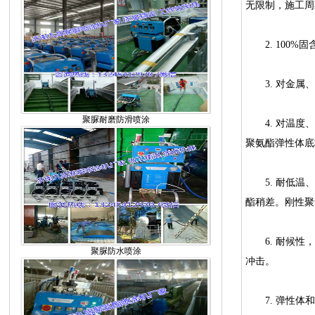
无限制，施工周
2.100%固
3.对金属、
聚脲耐磨防滑喷涂
4.对温度、湿
聚氨酯弹性体底
5.耐低温、高
酯稍差。刚性聚氨
6.耐候性，
聚脲防水喷涂
冲击。
7.弹性体和