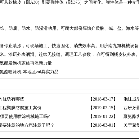
可从软橡皮（邵A30）到硬弹性体（邵D75）之间变化。弹性体是一种
饰、防腐、防水、防湿滑功用。可耐大部份腐蚀介质酸、碱、盐、海水等
止喷涂，可现场施工、快速固化、消费效率高。用济南九旭机械设备有限公司的
平方米。涂层外表润滑、连续无接缝。调理工艺参数，亦可得到橘皮状外表
氨酯发泡机家族再添新力量
氨酯喷涂机-本地区zui具实力品
的优势有哪些
【2018-03-17】
泡沫成
工程聚脲防腐施工案例
【2019-02-15】
西班牙
必须要使用喷涂机械施工吗?
【2019-01-22】
聚氨酯
酯要注意的地方您注意了吗？
【2018-03-01】
关于聚