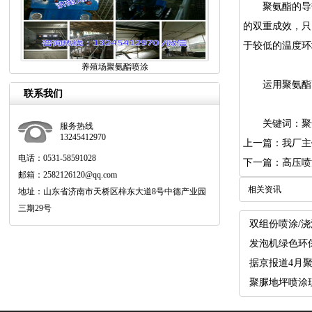
聚氨酯的导热系
的双重成效，只
于较低的温度环
养殖场聚氨酯喷涂
运用聚氨酯高
联系我们
关键词：
聚
服务热线
13245412970
上一篇：我厂主
电话：0531-58591028
下一篇：高压喷
邮箱：2582126120@qq.com
相关资讯
地址：山东省济南市天桥区梓东大道8号中德产业园
三期29号
双组份喷涂/浇注
发泡机绿色环
据京报道4月聚
聚脲地坪喷涂