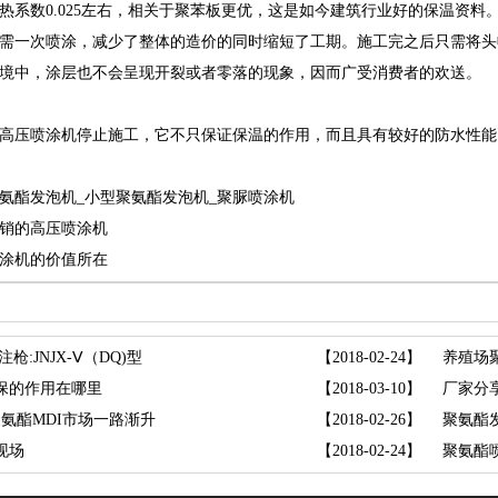
数0.025左右，相关于聚苯板更优，这是如今建筑行业好的保温资料
需一次喷涂，减少了整体的造价的同时缩短了工期。施工完之后只需将头
境中，涂层也不会呈现开裂或者零落的现象，因而广受消费者的欢送。
压喷涂机停止施工，它不只保证保温的作用，而且具有较好的防水性能
氨酯发泡机
_小型聚氨酯发泡机_
聚脲喷涂机
销的高压喷涂机
涂机的价值所在
枪:JNJX-Ⅴ（DQ)型
【2018-02-24】
养殖场
保的作用在哪里
【2018-03-10】
厂家分
氨酯MDI市场一路渐升
【2018-02-26】
聚氨酯发
现场
【2018-02-24】
聚氨酯