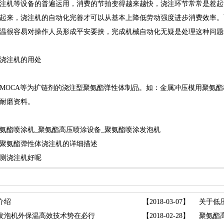
注机等设备的普遍运用，消费的节拍变得越来越快，浇注环节常常是惹起
起来，浇注机的自动化完善才可以从基本上降低劳动强度进步消费效率。
温很容易对操作人员形成平安要挟，完成机械自动化无疑是处理这种问题z
注机的用处
OCA等为扩链剂的浇注型聚氨酯弹性体制品。如：金属冲压模用聚氨酯
耐磨资料。
氨酯喷涂机
_聚氨酯高压喷涂设备_聚氨酯喷涂发泡机
聚氨酯弹性体浇注机的详细描述
测浇注机好呢
介绍
【2018-03-07】
关于低
发泡机外保温高效技术势在必行
【2018-02-28】
聚氨酯