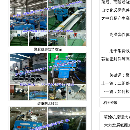
落后。而随着浇
自动化必需完善
之中容易产生高
高温弹性体浇
聚脲耐磨防滑喷涂
用于消费以M
芯轮密封件等高
关键词：
聚
上一篇：二组份
下一篇：如何检
相关资讯
聚脲防水喷涂
喷涂机原理大
大力发展氨酯