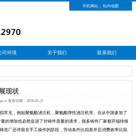
手机网站
|
站内地图
公司环境
关于我们
联系我们
展现状
xpu.cc发布日期：2018-03-21
拟常见，例如聚氨酯浇注机，聚氨酯弹性浇注机等。自从中国参加了
产量的增加也必然促进了对铸件质量的请求，很多铸件厂家都开端转移
铸造厂还停留在手工操作的阶段，劳动条件比拟差并且消费效率比拟