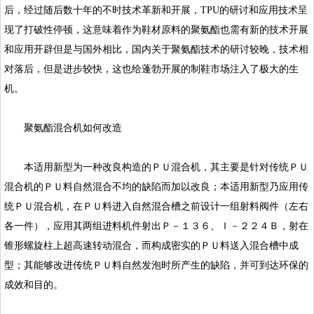
后，经过随后数十年的不时技术革新和开展，TPU的研讨和应用技术呈
现了打破性停顿，这意味着作为鞋材原料的聚氨酯也需有新的技术开展
和应用开辟但是与国外相比，国内关于聚氨酯技术的研讨较晚，技术相
对落后，但是进步较快，这也给蓬勃开展的制鞋市场注入了极大的生
机。
聚氨酯混合机如何改造
本适用新型为一种改良构造的ＰＵ混合机，其主要是针对传统ＰＵ
混合机的ＰＵ料自然混合不均的缺陷而加以改良；本适用新型乃应用传
统ＰＵ混合机，在ＰＵ料进入自然混合槽之前设计一组射料阀件（左右
各一件），应用其两组进料机件射出Ｐ－１３６、Ｉ－２２４Ｂ，射在
锥形螺旋柱上超高速转动混合，而构成密实的ＰＵ料送入混合槽中成
型；其能够改进传统ＰＵ料自然发泡时所产生的缺陷，并可到达环保的
成效和目的。