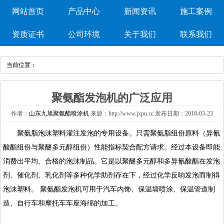
网站首页
产品中心
新闻资讯
施工案例
资质证书
公司环境
关于我们
联系我们
当前位置：
聚氨酯发泡机的广泛应用
作者：
山东九旭聚氨酯喷涂机
来源：http://www.jxpu.cc发布日期：2018-03-23
聚氨脂泡沫塑料灌注发泡的专用设备。只需聚氨脂组份原料（异氰
酸酯组份与聚醚多元醇组份）性能指标契合配方请求。经过本设备即能
消费出平均、合格的泡沫制品。它是以聚醚多元醇和多异氰酸酯在发泡
剂、催化剂、乳化剂等多种化学助剂存在下，经过化学反响发泡而制得
泡沫塑料。
聚氨酯发泡机
可用于汽车内饰、保温墙喷涂、保温管道制
造、自行车和摩托车车座海绵的加工。