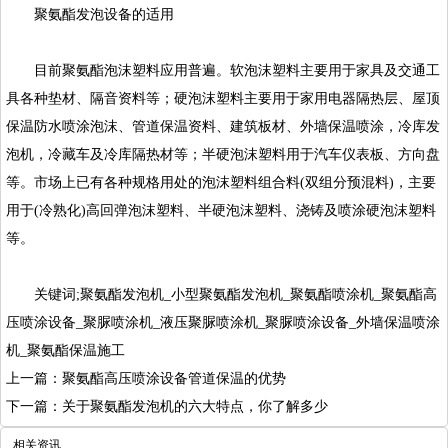
聚氨酯发泡设备
的适用
目前聚氨酯泡沫塑料应用普遍。软泡沫塑料主要用于家具及交通工
具各种垫材、隔音资料等；硬泡沫塑料主要用于家用电器隔热层、屋顶
保温防水喷涂泡沫、管道保温资料、建筑板材、外墙保温喷涂，冷库发
泡机，冷藏车及冷库隔热材等；半硬泡沫塑料用于汽车仪表板、方向盘
等。市场上已有各种规格用处的泡沫塑料组合料(双组分预混料)，主要
用于(冷熟化)高回弹泡沫塑料、半硬泡沫塑料、浇铸及喷涂硬泡沫塑料
等。
关键词;聚氨酯发泡机_小型聚氨酯发泡机_
聚氨酯喷涂机
_聚氨酯高
压喷涂设备_
聚脲喷涂机
_液压聚脲喷涂机_
聚脲喷涂设备
_外墙保温喷涂
机_聚氨酯保温施工
上一篇：聚氨酯高压喷涂设备管道保温的优势
下一篇：关于聚氨酯发泡机的六大特点，你了解多少
相关资讯