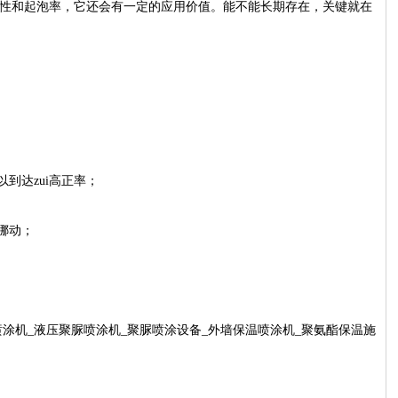
性和起泡率，它还会有一定的应用价值。能不能长期存在，关键就在
达zui高正率；
挪动；
喷涂机
_液压聚脲喷涂机_
聚脲喷涂设备
_外墙保温喷涂机_聚氨酯保温施