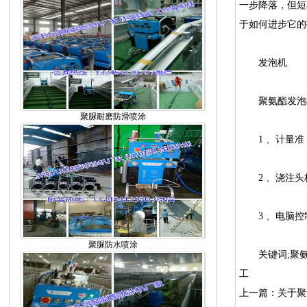
一步降落，但短
于如何进步它的
发泡机
聚氨酯发泡
聚脲耐磨防滑喷涂
1、计量准：采
2、浇注头构
3、电脑控制
聚脲防水喷涂
关键词;聚氨
工
上一篇：关于聚