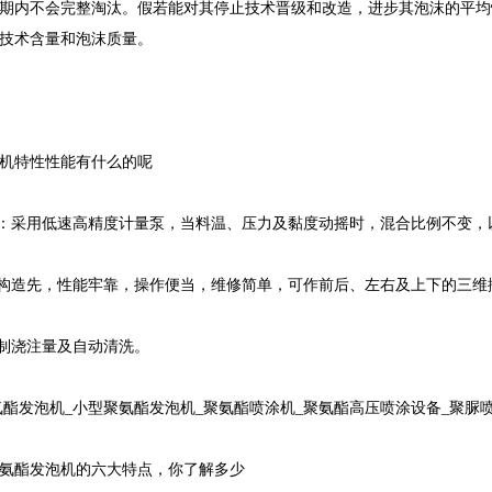
期内不会完整淘汰。假若能对其停止技术晋级和改造，进步其泡沫的平均
技术含量和泡沫质量。
机
特性性能有什么的呢
用低速高精度计量泵，当料温、压力及黏度动摇时，混合比例不变，以到
造先，性能牢靠，操作便当，维修简单，可作前后、左右及上下的三维
浇注量及自动清洗。
酯发泡机_小型聚氨酯发泡机_
聚氨酯喷涂机
_聚氨酯高压喷涂设备_
聚脲
氨酯发泡机的六大特点，你了解多少