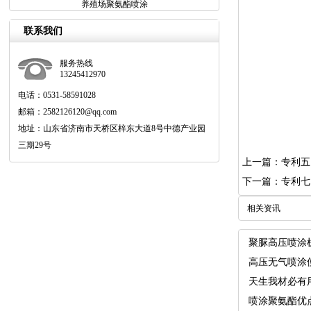
养殖场聚氨酯喷涂
联系我们
服务热线
13245412970
电话：0531-58591028
邮箱：2582126120@qq.com
地址：山东省济南市天桥区梓东大道8号中德产业园
三期29号
上一篇：专利五
下一篇：专利七
相关资讯
聚脲高压喷涂
高压无气喷涂
天生我材必有
喷涂聚氨酯优