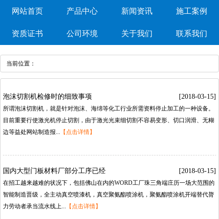
网站首页
产品中心
新闻资讯
施工案例
资质证书
公司环境
关于我们
联系我们
当前位置：
泡沫切割机检修时的细致事项
[2018-03-15]
所谓泡沫切割机，就是针对泡沫、海绵等化工行业所需资料停止加工的一种设备。
目前重要行使激光机停止切割，由于激光光束细切割不容易变形、切口润滑、无糊
边等益处网站制造报...
【点击详情】
国内大型门板材料厂部分工序已经
[2018-03-15]
在招工越来越难的状况下，包括佛山在内的WORD工厂珠三角端庄历一场大范围的
智能制造晋级，全主动真空喷漆机，真空聚氨酯喷涂机，聚氨酯喷涂机开端替代膂
力劳动者承当流水线上...
【点击详情】