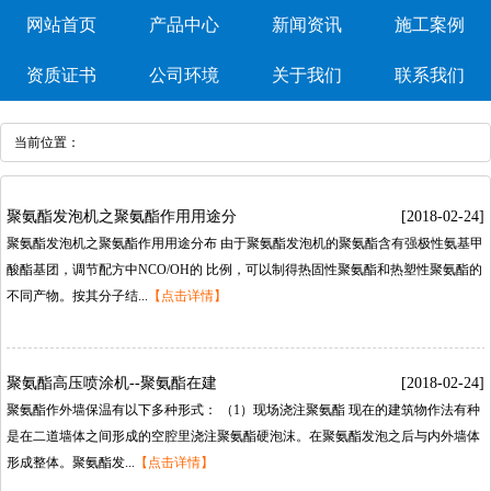
网站首页
产品中心
新闻资讯
施工案例
资质证书
公司环境
关于我们
联系我们
当前位置：
聚氨酯发泡机之聚氨酯作用用途分
[2018-02-24]
聚氨酯发泡机之聚氨酯作用用途分布由于聚氨酯发泡机的聚氨酯含有强极性氨基甲
酸酯基团，调节配方中NCO/OH的比例，可以制得热固性聚氨酯和热塑性聚氨酯的
不同产物。按其分子结...
【点击详情】
聚氨酯高压喷涂机--聚氨酯在建
[2018-02-24]
聚氨酯作外墙保温有以下多种形式：（1）现场浇注聚氨酯现在的建筑物作法有种
是在二道墙体之间形成的空腔里浇注聚氨酯硬泡沫。在聚氨酯发泡之后与内外墙体
形成整体。聚氨酯发...
【点击详情】