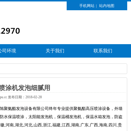
手机网站
|
站内地图
公司环境
关于我们
联系我们
喷涂机发泡细腻用
xpu.cc发布日期：2018-02-28
旭
聚氨酯发泡设备
有限公司终年专业提供聚氨酯高压喷涂设备，外墙
防水保温喷涂，太阳能发泡机，保温桶发泡机，保温水箱发泡，防盗
南,湖北,河北,山西,浙江,福建,江西,湖南,广东,广西,海南,四川,贵