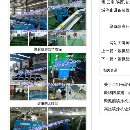
州,云南,陕西
域停止设备装置
聚氨酯高压喷
网站关键词：
聚脲耐磨防滑喷涂
上一篇：聚氨酯
下一篇：聚氨酯
相关资讯
关于二组份聚
聚脲防腐施工
聚氨酯喷涂机
聚脲防水喷涂
高压喷涂机让