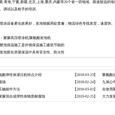
,甘肃,青海,宁夏,新疆,北京,上海,重庆,内蒙等26个省一切地域。路途
、调试以及枪手的培训。
涂设备雾化效果好，发泡细腻用处普遍；物流绿色专线发货，速度快。
聚脲高压喷涂机|聚氨酯发泡机
硬泡保温施工是外墙保温施工建筑节能的
发泡胶在房屋保温中具有安全性、防火性
氨酯弹性体灌注机特点介绍
【2018-03-23】
聚氨酯浇
现场
【2018-02-24】
九旭公
正确操作方法
【2018-03-03】
在使用
聚脲混合成弹性体物质耐腐蚀
【2019-02-25】
大力发