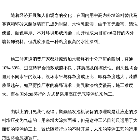
随着经济开展和人们观念的变化，在国内用中高内外墙涂料替代马
赛克和瓷砖来装修墙面已成为时髦。水性乳胶漆，由于其无毒害、清洗
便当、颜色丰厚、不对环境形成污染，而开端成为目前zui盛行的内外
墙装饰资料。但乳胶漆是一种粘度很高的水性涂料。
施工时普通消费厂家都对原漆加水稀释有十分严厉的限制，普通
10%-30%。过渡稀释会招致成膜不良，其质感及耐擦洗性、耐久性均会
遭到不同水平的毁坏。毁坏水平与稀释度成正比，即稀释度越大，漆膜
质量越差。如严厉按厂家的稀释请求，则乳胶漆粘度很高，施工难度
大。而在国外zui盛行的方式是采用高压无气喷涂机来施工。
由以上的引见我们晓得，聚氨酯发泡机设备的原理就是让液态的涂
料增压变为气态的，用来增大涂抹面积，但是这种工艺目前只运用于大
面积的喷涂施工上，置信随着行业的不时开展，未来的喷涂工艺的运用
范围将会愈加宽广。